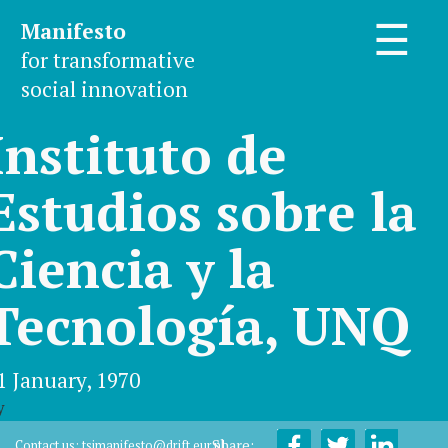
Manifesto
☰
for transformative
social innovation
Instituto de
Estudios sobre la
Ciencia y la
Tecnología, UNQ
1 January, 1970
y
Share:
Contact us:
tsimanifesto@drift.eur.nl